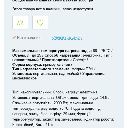
Общая минимальная сумма заказа 1000 грн.
Этого товара нет в наличии, заказ недоступен.
Следить за ценой
Нет в наличии
Максимальная температура нагрева воды
66 – 75 °C
Объем, л
до 15
Способ нагревания
электрика
Тип
накопительный
Производитель
Gorenje
Форма корпуса
прямоугольный
Тип нагревательного элемента
мокрый ТЭН
Установка
вертикальная, над мойкой
Управление
механическое
Тип: накопичувальний; Спосіб нагріву: електрика;
Установка: вертикальна; Об’єм ємності для води: 14.8 л;
Споживана потужність: 2000 Вт; Максимальна
температура нагріву води: 75 °C; Подача води: під
напором, знизу; Час нагріву: 29 мин; Функції:
терморегулятор, захист від замерзання, індикатор роботи;
Колір: білий; Вага: 11 кг;