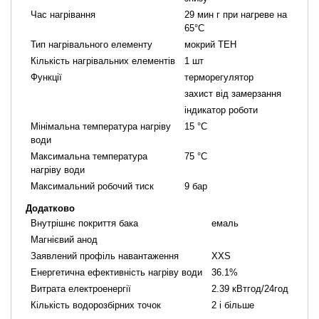
Час нагрівання
29 мин г при нагреве на
65°С
Тип нагрівального елементу
мокрий ТЕН
Кількість нагрівальних елементів
1 шт
Функції
терморегулятор
захист від замерзання
індикатор роботи
Мінімальна температура нагріву
15 °C
води
Максимальна температура
75 °C
нагріву води
Максимальний робочий тиск
9 бар
Додатково
Внутрішнє покриття бака
емаль
Магнієвий анод
Заявлений профіль навантаження
XXS
Енергетична ефективність нагріву води
36.1%
Витрата електроенергії
2.39 кВтгод/24год
Кількість водорозбірних точок
2 і більше