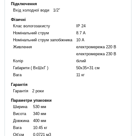
Підключення
Вхід холодної води
1/2″
Фізичні
Клас вологозахисту
IP 24
Номінальний струм
8.7 А
Номінальний струм запобіжника
10 А
Живлення
електромережа 220 В
електромережа 230 В
Колір
білий
Габарити ( ВxШxГ )
50х35×31 см
Вага
11 кг
Гарантія
Гарантія
2 роки
Параметри упаковки
Ширина
530 мм
Висота
340 мм
Довжина
400 мм
Вага
10.45 кг
Об’єм
0.0721 м3