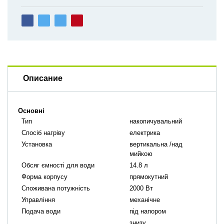
Описание
Основні
Тип
накопичувальний
Cпосіб нагріву
електрика
Установка
вертикальна /над
мийкою
Обсяг ємності для води
14.8 л
Форма корпусу
прямокутний
Споживана потужність
2000 Вт
Управління
механічне
Подача води
під напором
знизу