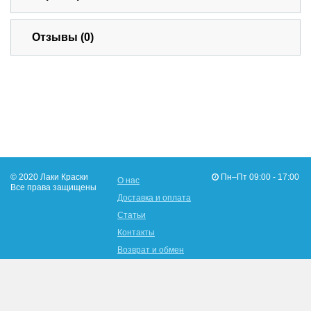
Отзывы (0)
© 2020 Лаки Краски
Пн–Пт 09:00 - 17:00
О нас
Все права защищены
Доставка и оплата
Статьи
Контакты
Возврат и обмен
096-902-19-16
Адрес: Украина, г.Харьков,
050-480-76-03
ул. Льва Ландау 147-а