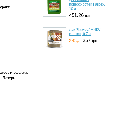
поверхностей Farbex,
ффект
10 л
451.26
грн
Лак "Лазурь" МИКС
каштан, 0.7 кг
257
270
грн
грн
матовый эффект.
а Лазурь