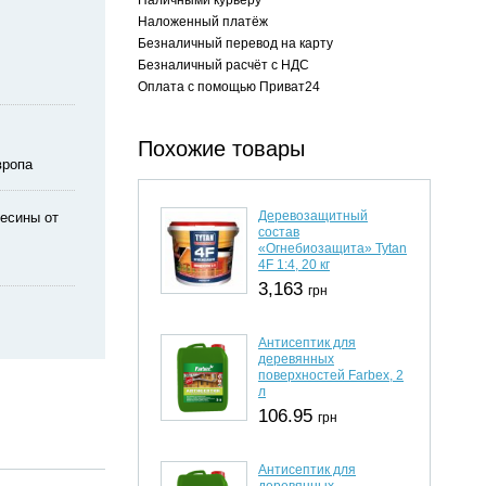
Наложенный платёж
Безналичный перевод на карту
Безналичный расчёт с НДС
Оплата с помощью Приват24
Похожие товары
вропа
Деревозащитный
есины от
состав
«Огнебиозащита» Tytan
4F 1:4, 20 кг
3,163
грн
Антисептик для
деревянных
поверхностей Farbex, 2
л
106.95
грн
Антисептик для
деревянных