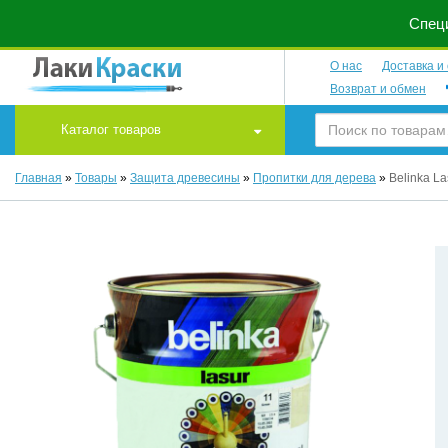
Специ
О нас
Доставка и
Возврат и обмен
Каталог товаров
Главная
»
Товары
»
Защита древесины
»
Пропитки для дерева
»
Belinka La