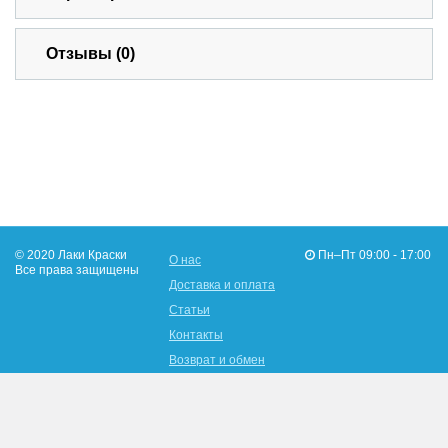
Отзывы (0)
© 2020 Лаки Краски
Пн–Пт 09:00 - 17:00
О нас
Все права защищены
Доставка и оплата
Статьи
Контакты
Возврат и обмен
096-902-19-16
Адрес: Украина, г.Харьков,
050-480-76-03
ул. Льва Ландау 147-а