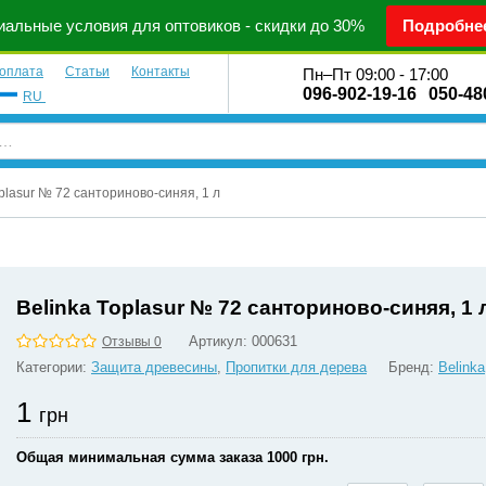
альные условия для оптовиков - скидки до 30%
Подробне
 оплата
Статьи
Контакты
Пн–Пт 09:00 - 17:00
096-902-19-16
050-48
RU
oplasur № 72 санториново-синяя, 1 л
Belinka Toplasur № 72 санториново-синяя, 1 
Артикул:
000631
Отзывы 0
Категории:
Защита древесины
,
Пропитки для дерева
Бренд:
Belinka
1
грн
Общая минимальная сумма заказа 1000 грн.