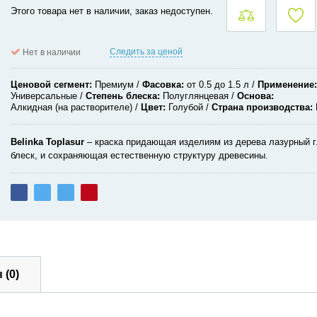
Этого товара нет в наличии, заказ недоступен.
Следить за ценой
Нет в наличии
Ценовой сегмент
Премиум
Фасовка
от 0.5 до 1.5 л
Применение
Универсальные
Степень блеска
Полуглянцевая
Основа
Алкидная (на растворителе)
Цвет
Голубой
Страна производства
Belinka
Toplasur
–
краска
придающая
изделиям
из
дерева
лазурный
блеск
,
и
сохраняющая
естественную
структуру
древесины
.
 (0)