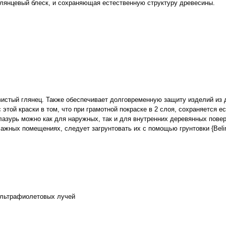
глянцевый
блеск
,
и
сохраняющая
естественную
структуру
древесины
.
вистый глянец. Также обеспечивает долговременную защиту изделий из 
ой краски в том, что при грамотной покраске в 2 слоя, сохраняется е
лазурь можно как для наружных, так и для внутренних деревянных пове
лажных помещениях, следует загрунтовать их с помощью грунтовки {Belin
 ультрафиолетовых лучей