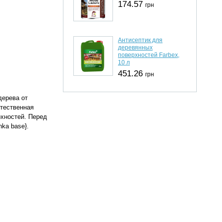
174.57
грн
Антисептик для
деревянных
поверхностей Farbex,
10 л
451.26
грн
дерева от
стественная
рхностей. Перед
ka base}.