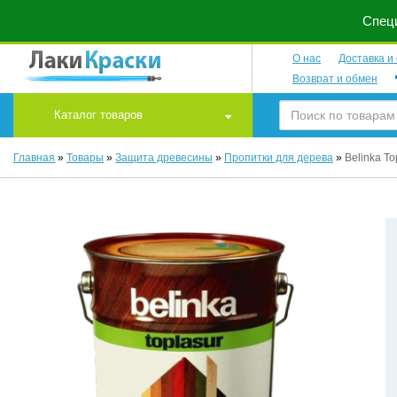
Специ
О нас
Доставка и
Возврат и обмен
Каталог товаров
Главная
»
Товары
»
Защита древесины
»
Пропитки для дерева
»
Belinka T