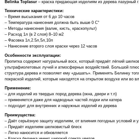
Belinka
Toplasur
–
краска
придающая
изделиям
из
дерева
лазурный
Технические
характеристики
:
–
Время
высыхания
от
6
до
10
часов
–
Температура
нанесения
должна
быть
выше
0
С
°
–
Методы
нанесения
(
валик
,
кисть
,
краскопульт
)
–
Расход
1л
(
в
2
слоя
)
8
–
10
м2
–
Фасовка
1л
,
2
.
5л
,
5л
,
10л
–
Нанесение
второго
слоя
краски
через
12
часов
Особенности эксплуатации:
Пропитка содержит натуральный воск, который придаёт лёгкий шелко
ультрафиолетовых лучей и атмосферных воздействий. Большой плюс эт
структура дерева и позволяет ему «дышать». Применять Белинку топ
покраской изделий, которые находятся на открытом воздухе или во в
Применение
:
– для изделий из твердых пород дерева (окна, двери и т.п)
– применяется даже для надводных частей лодки или катера
– подходит для внутренних и наружных изделий из дерева
Преимущества:
– Даёт серьёзную защиту изделиям, от влияния погодных условий и
– Придаёт изделиям шелковистый блеск
– Легко наносится и обновляется
– Краска белинка имеет широкий спектр цветов