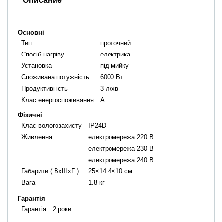
Описание
Основні
Тип
проточний
Cпосіб нагріву
електрика
Установка
під мийку
Споживана потужність
6000 Вт
Продуктивність
3 л/хв
Клас енергоспоживання
A
Фізичні
Клас вологозахисту
IP24D
Живлення
електромережа 220 В
електромережа 230 В
електромережа 240 В
Габарити ( ВxШxГ )
25×14.4×10 см
Вага
1.8 кг
Гарантія
Гарантія
2 роки