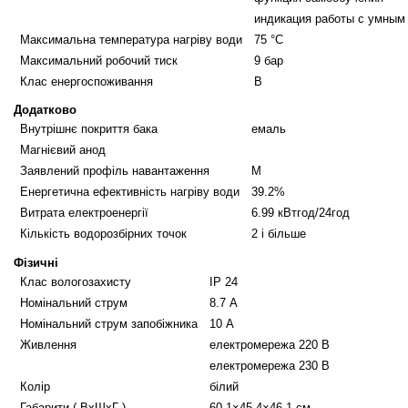
индикация работы с умным
Максимальна температура нагріву води
75 °C
Максимальний робочий тиск
9 бар
Клас енергоспоживання
B
Додатково
Внутрішнє покриття бака
емаль
Магнієвий анод
Заявлений профіль навантаження
M
Енергетична ефективність нагріву води
39.2%
Витрата електроенергії
6.99 кВтгод/24год
Кількість водорозбірних точок
2 і більше
Фізичні
Клас вологозахисту
IP 24
Номінальний струм
8.7 А
Номінальний струм запобіжника
10 А
Живлення
електромережа 220 В
електромережа 230 В
Колір
білий
Габарити ( ВxШxГ )
60.1×45.4×46.1 см