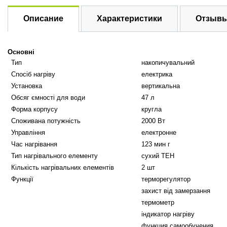
Описание
Характеристики
Отзывы
Основні
Тип
накопичувальний
Cпосіб нагріву
електрика
Установка
вертикальна
Обсяг ємності для води
47 л
Форма корпусу
кругла
Споживана потужність
2000 Вт
Управління
електронне
Час нагрівання
123 мин г
Тип нагрівального елементу
сухий ТЕН
Кількість нагрівальних елементів
2 шт
Функції
терморегулятор
захист від замерзання
термометр
індикатор нагріву
функция самообучения