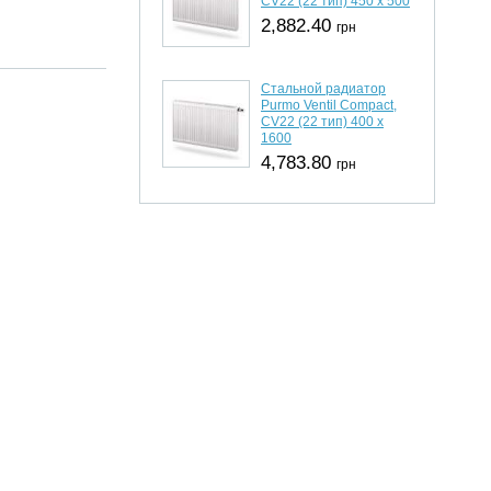
CV22 (22 тип) 450 х 500
2,882.40
грн
Стальной радиатор
Purmo Ventil Compact,
CV22 (22 тип) 400 х
1600
4,783.80
грн