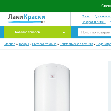
Специ
О нас
Доставка и
Возврат и обмен
Каталог товаров
Главная
»
Товары
»
Бытовая техника
»
Климатическая техника
»
Водонагр