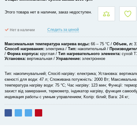
Этого товара нет в наличии, заказ недоступен.
Следить за ценой
Нет в наличии
Максимальная температура нагрева воды
66 – 75 °C
Объем, л
3
Способ нагревания
электрика
Тип
накопительный
Производите
Форма корпуса
круглая
Тип нагревательного элемента
сухой 
Установка
вертикальная
Управление
электронное
Тип: накопичувальний; Спосіб нагріву: електрика; Установка: вертикал
ємності для води: 47 л; Споживана потужність: 2000 Вт; Максимальна
температура нагріву води: 75 °C; Час нагріву: 123 мин; Функції: термо
захист від замерзання, термометр, індикатор нагріву, функция самооб
индикация работы с умным управлением; Колір: білий; Вага: 24 кг;