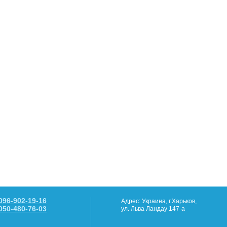
096-902-19-16
Адрес: Украина, г.Харьков,
050-480-76-03
ул. Льва Ландау 147-а