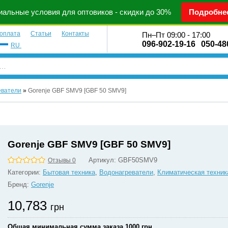
альные условия для оптовиков - скидки до 30%
Подробне
 оплата
Статьи
Контакты
Пн–Пт 09:00 - 17:00
096-902-19-16
050-48
RU
еватели
»
Gorenje GBF SMV9 [GBF 50 SMV9]
Gorenje GBF SMV9 [GBF 50 SMV9]
Артикул:
GBF50SMV9
Отзывы 0
Категории:
Бытовая техника
,
Водонагреватели
,
Климатическая техник
Бренд:
Gorenje
10,783
грн
Общая минимальная сумма заказа 1000 грн.