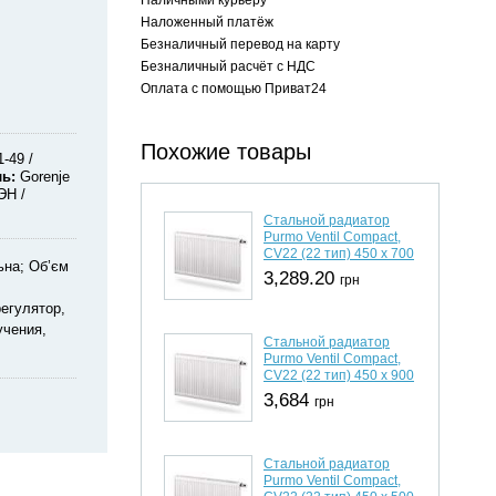
Наложенный платёж
Безналичный перевод на карту
Безналичный расчёт с НДС
Оплата с помощью Приват24
Похожие товары
1-49
ль
Gorenje
ТЭН
Стальной радиатор
Purmo Ventil Compact,
CV22 (22 тип) 450 х 700
ьна; Об’єм
3,289.20
грн
регулятор,
учения,
Стальной радиатор
Purmo Ventil Compact,
CV22 (22 тип) 450 х 900
3,684
грн
Стальной радиатор
Purmo Ventil Compact,