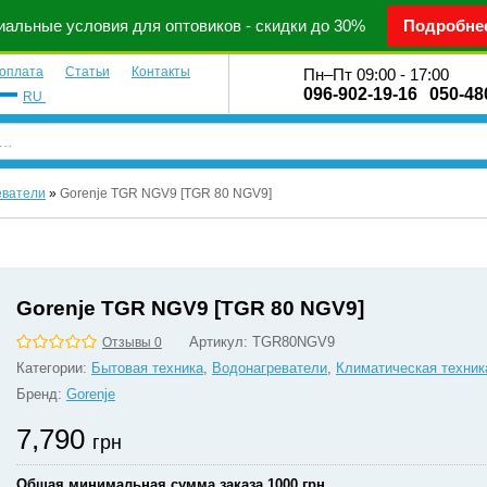
альные условия для оптовиков - скидки до 30%
Подробне
 оплата
Статьи
Контакты
Пн–Пт 09:00 - 17:00
096-902-19-16
050-48
RU
еватели
»
Gorenje TGR NGV9 [TGR 80 NGV9]
Gorenje TGR NGV9 [TGR 80 NGV9]
Артикул:
TGR80NGV9
Отзывы 0
Категории:
Бытовая техника
,
Водонагреватели
,
Климатическая техник
Бренд:
Gorenje
7,790
грн
Общая минимальная сумма заказа 1000 грн.