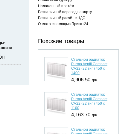
Наложенный платёж
Безналичный перевод на карту
Безналичный расчёт с НДС
Оплата с помощью Приват24
Похожие товары
ды
новка
ЭН
Стальной радиатор
Purmo Ventil Compact,
CV22 (22 тип) 450 х
1400
4,906.50
грн
Стальной радиатор
Purmo Ventil Compact,
CV22 (22 тип) 450 х
1100
4,163.70
грн
Стальной радиатор
Purmo Ventil Compact,