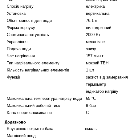
Cпосіб нагріву
електрика
Установка
вертикальна
Обсяг ємності для води
76.1 л
Форма корпусу
циліндричний
Споживана потужність
2000 Вт
Управління
механічне
Подача води
знизу
Час нагрівання
157 мин г
Тип нагрівального елементу
мокрий ТЕН
Кількість нагрівальних елементів
1 шт
Функції
захист від замерзання
термометр
індикатор нагріву
Максимальна температура нагріву води
65 °C
Максимальний робочий тиск
9 бар
Клас енергоспоживання
C
Додатково
Внутрішнє покриття бака
емаль
Магнієвий анод