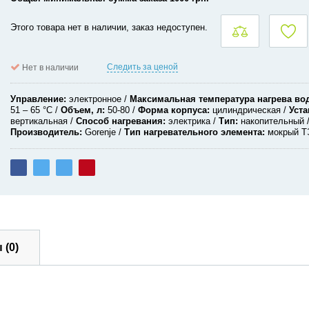
Этого товара нет в наличии, заказ недоступен.
Следить за ценой
Нет в наличии
Управление
электронное
Максимальная температура нагрева во
51 – 65 °C
Объем, л
50-80
Форма корпуса
цилиндрическая
Уста
вертикальная
Способ нагревания
электрика
Тип
накопительный
Производитель
Gorenje
Тип нагревательного элемента
мокрый Т
 (0)