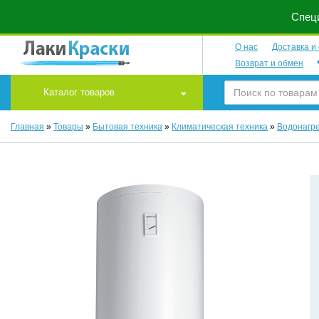
Специ
О нас
Доставка и
Возврат и обмен
Каталог товаров
Главная
»
Товары
»
Бытовая техника
»
Климатическая техника
»
Водонагр