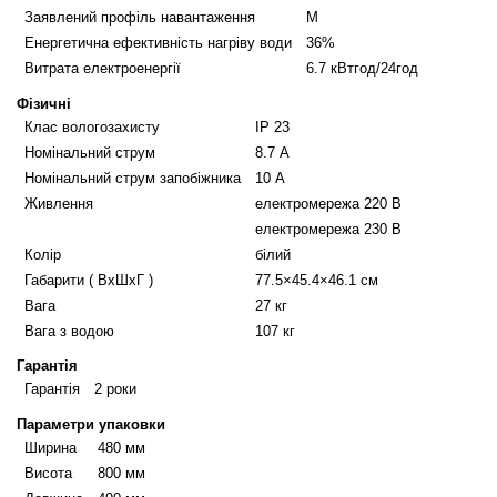
Заявлений профіль навантаження
M
Енергетична ефективність нагріву води
36%
Витрата електроенергії
6.7 кВтгод/24год
Фізичні
Клас вологозахисту
IP 23
Номінальний струм
8.7 А
Номінальний струм запобіжника
10 А
Живлення
електромережа 220 В
електромережа 230 В
Колір
білий
Габарити ( ВxШxГ )
77.5×45.4×46.1 см
Вага
27 кг
Вага з водою
107 кг
Гарантія
Гарантія
2 роки
Параметри упаковки
Ширина
480 мм
Висота
800 мм