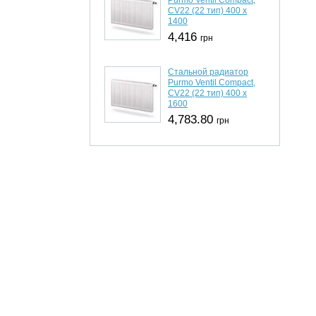
CV22 (22 тип) 400 х
1400
4,416
грн
Стальной радиатор
Purmo Ventil Compact,
CV22 (22 тип) 400 х
1600
4,783.80
грн