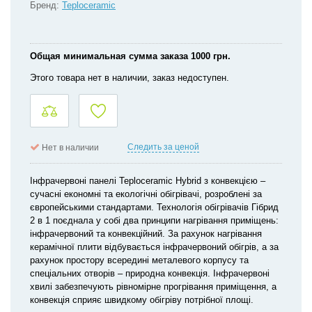
Бренд:
Teploceramic
Общая минимальная сумма заказа 1000 грн.
Этого товара нет в наличии, заказ недоступен.
Следить за ценой
Нет в наличии
Інфрачервоні панелі Teploceramic Hybrid з конвекцією –
сучасні економні та екологічні обігрівачі, розроблені за
європейськими стандартами. Технологія обігрівачів Гібрид
2 в 1 поєднала у собі два принципи нагрівання приміщень:
інфрачервоний та конвекційний. За рахунок нагрівання
керамічної плити відбувається інфрачервоний обігрів, а за
рахунок простору всередині металевого корпусу та
спеціальних отворів – природна конвекція. Інфрачервоні
хвилі забезпечують рівномірне прогрівання приміщення, а
конвекція сприяє швидкому обігріву потрібної площі.