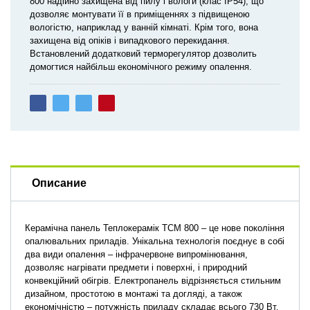
800 надійно захищена від пилу і вологи (клас IP54), що
дозволяє монтувати її в приміщеннях з підвищеною
вологістю, наприклад у ванній кімнаті. Крім того, вона
захищена від опіків і випадкового перекидання.
Встановлений додатковий терморегулятор дозволить
домогтися найбільш економічного режиму опалення.
Описание
Керамічна панель Теплокерамік ТСМ 800 – це нове покоління
опалювальних приладів. Унікальна технологія поєднує в собі
два види опалення – інфрачервоне випромінювання,
дозволяє нагрівати предмети і поверхні, і природний
конвекційний обігрів. Електропанель відрізняється стильним
дизайном, простотою в монтажі та догляді, а також
економічністю – потужність приладу складає всього 730 Вт.