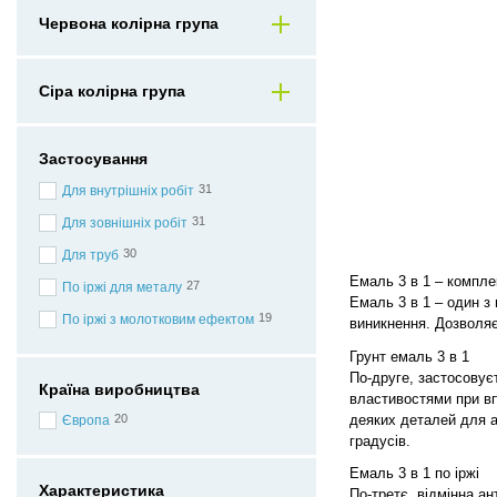
Червона колірна група
Сіра колірна група
Застосування
31
Для внутрішніх робіт
31
Для зовнішніх робіт
30
Для труб
Емаль 3 в 1 – компле
27
По іржі для металу
Емаль 3 в 1 – один з
19
По іржі з молотковим ефектом
виникнення. Дозволя
Грунт емаль 3 в 1
По-друге, застосовує
Країна виробництва
властивостями при вп
деяких деталей для а
20
Європа
градусів.
Емаль 3 в 1 по іржі
Характеристика
По-третє, відмінна а