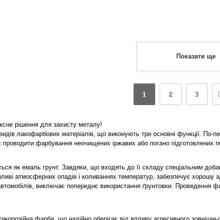
Показати ще
1
2
3
ксне рішення для захисту металу!
 видів лакофарбових матеріалів, що виконують три основні функції. По-пе
є проводити фарбування неочищених іржавих або погано підготовлених п
ться як емаль грунт. Завдяки, що входять до її складу спеціальним доба
ливі атмосферних опадів і коливаннях температур, забезпечує хорошу адг
втомобілів, виключає попереднє використання ґрунтовки. Проведення фа
нтикорозійна фарба, що надійно оберігає від впливу агресивного зовнішн