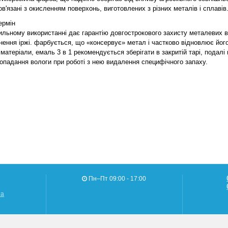
в'язані з окисленням поверхонь, виготовлених з різних металів і сплавів
ермін
ильному використанні дає гарантію довгострокового захисту металевих ви
нення іржі. фарбується, що «консервує» метал і частково відновлює його 
 матеріали, емаль 3 в 1 рекомендується зберігати в закритій тарі, подалі 
попадання вологи при роботі з нею видалення специфічного запаху.
Пн–Пт 09:00 - 17:00
та