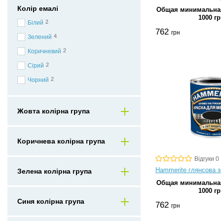
Колір емалі
Общая минимальная
1000 гр
2
Білий
762
грн
4
Зелений
2
Коричневий
2
Сірий
2
Чорний
Жовта колірна група
Коричнева колірна група
Відгуки 0
Hammerite глянсова з
Зелена колірна група
Общая минимальная
1000 гр
Синя колірна група
762
грн