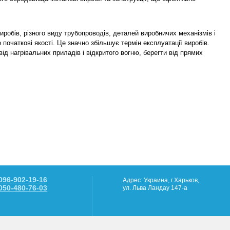
.
робів, різного виду трубопроводів, деталей виробничих механізмів і
початкові якості. Це значно збільшує термін експлуатації виробів.
від нагрівальних приладів і відкритого вогню, берегти від прямих
096-902-19-16
Адрес: Украина, г.Харьков,
050-480-76-03
ул. Льва Ландау 147-а