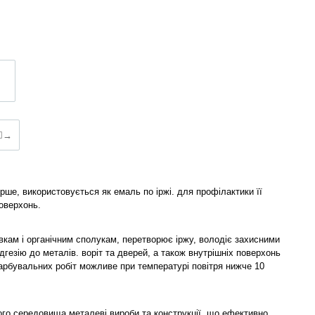
→
рше, використовується як емаль по іржі. для профілактики її
оверхонь.
вкам і органічним сполукам, перетворює іржу, володіє захисними
езію до металів. воріт та дверей, а також внутрішніх поверхонь
рбувальних робіт можливе при температурі повітря нижче 10
ього середовища металеві вироби та конструкції, що ефективно