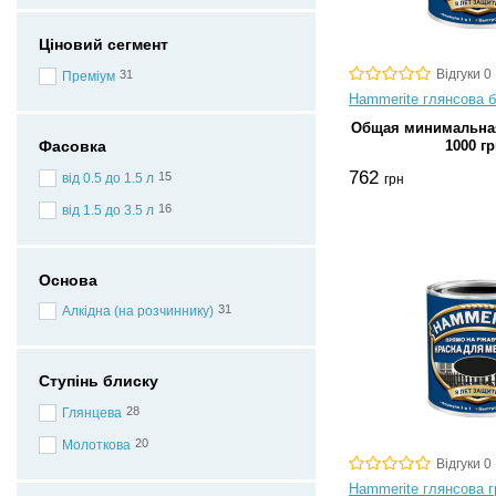
Ціновий сегмент
Відгуки 0
31
Преміум
Hammerite глянсова бі
Общая минимальная
Фасовка
1000 гр
762
15
від 0.5 до 1.5 л
грн
16
від 1.5 до 3.5 л
Основа
31
Алкідна (на розчиннику)
Ступінь блиску
28
Глянцева
20
Молоткова
Відгуки 0
Hammerite глянсова г