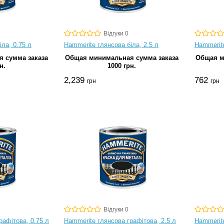
Відгуки 0
ла, 0.75 л
Hammerite глянсова біла, 2.5 л
Hammerit
 сумма заказа
Общая минимальная сумма заказа
Общая м
н.
1000 грн.
2,239
762
грн
грн
Відгуки 0
рафітова, 0.75 л
Hammerite глянсова графітова, 2.5 л
Hammerite