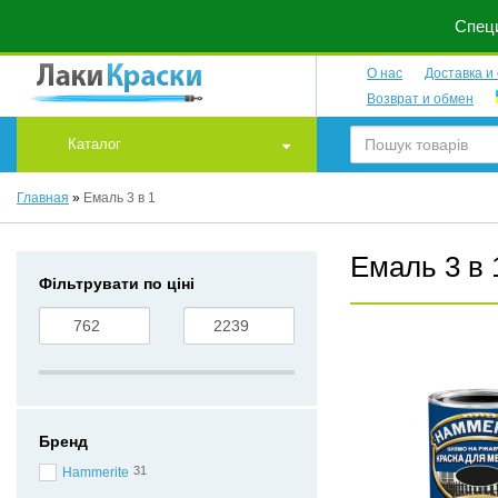
Специ
О нас
Доставка и
Возврат и обмен
Каталог
Главная
»
Емаль 3 в 1
Емаль 3 в 
Фільтрувати по ціні
Бренд
31
Hammerite