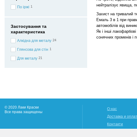
нейтралізує явища, по
1
По іржі
Захист на тривалий т
Емаль 3 в 1 при прав
автомобілів від виник
Застосування та
Як і інші лакофарбові
характеристика
сонячних променів і 
24
Алкідна для металу
1
Глянсова для стін
21
Для металу
© 2020 Лаки Краски
О нас
Все права защищены
Доставка и опла
Контакти
Статті