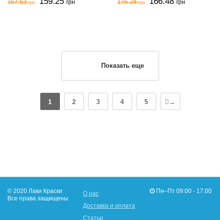
159.25
166.48
167.63
175.24
грн
грн
грн
грн
Показать еще
1
2
3
4
5
→
© 2020 Лаки Краски
Пн–Пт 09:00 - 17:00
О нас
Все права защищены
Доставка и оплата
Статьи