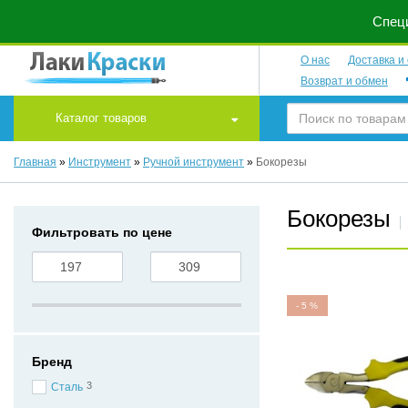
Специ
О нас
Доставка и
Возврат и обмен
Каталог товаров
Главная
»
Инструмент
»
Ручной инструмент
»
Бокорезы
Бокорезы
Фильтровать по цене
-
5
%
Бренд
3
Сталь