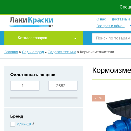
Специ
О нас
Доставка и
Возврат и обмен
Каталог товаров
Главная
»
Сад и огород
»
Садовая техника
»
Кормоизмельчители
Кормоизме
Фильтровать по цене
-
5
%
Бренд
3
Млин-ОК