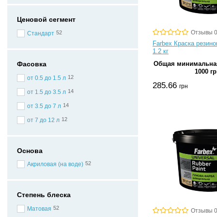
Ценовой сегмент
Отзывы 
52
Стандарт
Farbex Краска резино
1.2 кг
Фасовка
Общая минимальная
1000 гр
12
от 0.5 до 1.5 л
285.66
грн
14
от 1.5 до 3.5 л
14
от 3.5 до 7 л
12
от 7 до 12 л
Основа
52
Акриловая (на воде)
Степень блеска
52
Матовая
Отзывы 