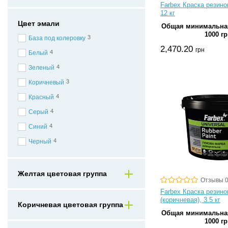
Farbex Краска резино
12 кг
Цвет эмали
Общая минимальная
1000 гр
3
База под колеровку
2,470.20
грн
4
Белый
4
Зеленый
3
Коричневый
4
Красный
4
Серый
4
Синий
4
Черный
Желтая цветовая группа
Отзывы 
Farbex Краска резино
(коричневая), 3.5 кг
Коричневая цветовая группа
Общая минимальная
1000 гр