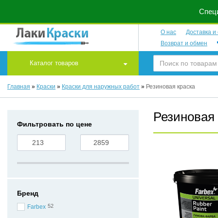
Специ
О нас
Доставка и
Возврат и обмен
Каталог товаров
Главная
»
Краски
»
Краски для наружных работ
»
Резиновая краска
Резиновая 
Фильтровать по цене
Бренд
52
Farbex