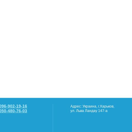
096-902-19-16
Адрес: Украина, г.Харьков,
050-480-76-03
ул. Льва Ландау 147-а