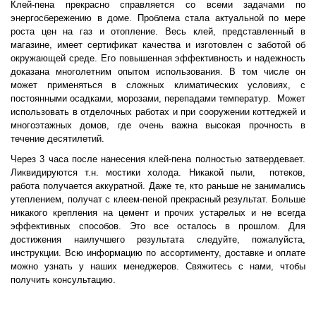
Клей-пена прекрасно справляется со всеми задачами по
энергосбережению в доме. Проблема стала актуальной по мере
роста цен на газ и отопление. Весь клей, представленный в
магазине, имеет сертификат качества и изготовлен с заботой об
окружающей среде. Его повышенная эффективность и надежность
доказана многолетним опытом использования. В том числе он
может применяться в сложных климатических условиях, с
постоянными осадками, морозами, перепадами температур. Может
использовать в отделочных работах и при сооружении коттеджей и
многоэтажных домов, где очень важна высокая прочность в
течение десятилетий.
Через 3 часа после нанесения клей-пена полностью затвердевает.
Ликвидируются т.н. мостики холода. Никакой пыли, потеков,
работа получается аккуратной. Даже те, кто раньше не занимались
утеплением, получат с клеем-пеной прекрасный результат. Больше
никакого крепления на цемент и прочих устарелых и не всегда
эффективных способов. Это все осталось в прошлом. Для
достижения наилучшего результата следуйте, пожалуйста,
инструкции. Всю информацию по ассортименту, доставке и оплате
можно узнать у наших менеджеров. Свяжитесь с нами, чтобы
получить консультацию.