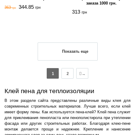
заказа 1000 грн.
344.85
363
грн
грн
313
грн
Показать еще
1
2
→
Клей пена для теплоизоляции
В этом разделе сайта представлены различные виды клея для
современных строительных материалов. Лучше всего, если клей
имеет форму пены. Как используется пена-клей? Клей пена служит
для приклеивания пенопласта или пенополистирола при утеплении
фасада или других строительных работах. Благодаря клею-пене
монтаж делается проще и надежнее. Крепление и нанесение
армирующего слоя за один день стало возможным.