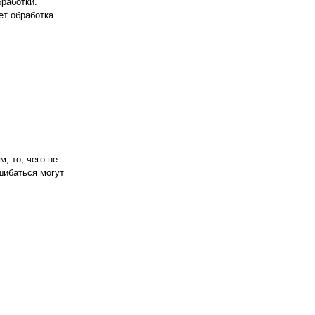
бработки.
ет обработка.
, то, чего не
шибаться могут