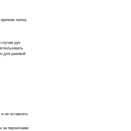
 крепкая палка,
случае рук.
использовать
но для разовой
 и не оставлять
н за перчатками