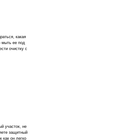
раться, какая
о мыть ее под
ести очистку с
й участок, не
ляете защитный
к как он легко