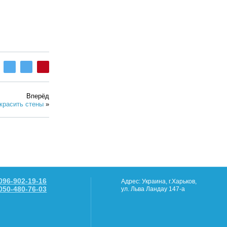
Вперёд
красить стены
»
096-902-19-16
Адрес: Украина, г.Харьков,
050-480-76-03
ул. Льва Ландау 147-а