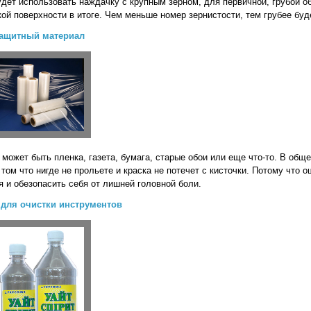
удет использовать наждачку с крупным зерном, для первичной, грубой о
й поверхности в итоге. Чем меньше номер зернистости, тем грубее буд
ащитный материал
жет быть пленка, газета, бумага, старые обои или еще что-то. В общем
том что нигде не прольете и краска не потечет с кисточки. Потому что о
я и обезопасить себя от лишней головной боли.
 для очистки инструментов