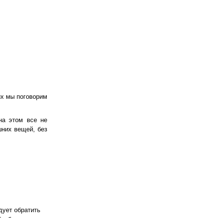
.
их мы поговорим
на этом все не
шних вещей, без
дует обратить