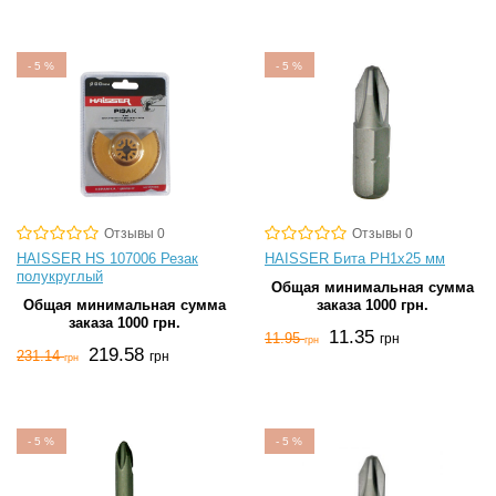
-
5
%
-
5
%
Отзывы 0
Отзывы 0
HAISSER HS 107006 Резак
HAISSER Бита PH1х25 мм
полукруглый
Общая минимальная сумма
Общая минимальная сумма
заказа 1000 грн.
заказа 1000 грн.
11.35
11.95
грн
грн
219.58
231.14
грн
грн
-
5
%
-
5
%