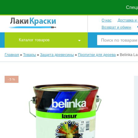
Специ
О нас
Доставка и
Возврат и обмен
Каталог товаров
Главная
»
Товары
»
Защита древесины
»
Пропитки для дерева
»
Belinka La
-
5
%