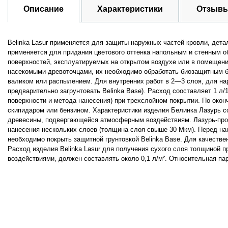
Описание
Характеристики
Отзывы
Belinka Lasur применяется для защиты наружных частей кровли, детал
применяется для придания цветового оттенка напольным и стенным об
поверхностей, эксплуатируемых на открытом воздухе или в помещен
насекомыми-древоточцами, их необходимо обработать биозащитным бе
валиком или распылением. Для внутренних работ в 2—3 слоя, для на
предварительно загрунтовать Belinka Base). Расход сооставляет 1 л/
поверхности и метода нанесения) при трехслойном покрытии. По оконч
скипидаром или бензином. Характеристики изделия Белинка Лазурь с
древесины, подвергающейся атмосферным воздействиям. Лазурь-проп
нанесения нескольких слоев (толщина слоя свыше 30 Мкм). Перед н
необходимо покрыть защитной грунтовкой Belinka Base. Для качестве
Расход изделия Belinka Lasur для получения сухого слоя толщиной 
воздействиями, должен составлять около 0,1 л/м². Относительная п