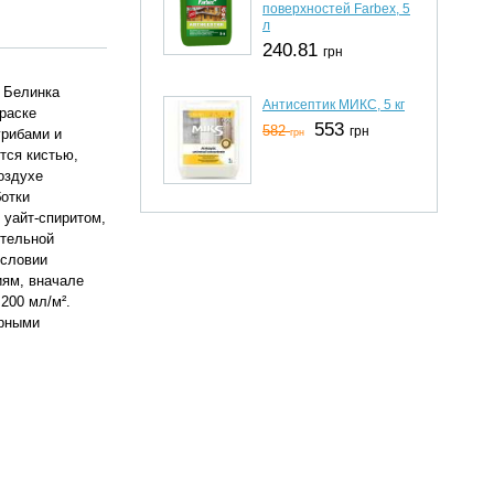
поверхностей Farbex, 5
л
240.81
грн
. Белинка
Антисептик МИКС, 5 кг
раске
553
582
грн
грибами и
грн
тся кистью,
оздухе
ботки
 уайт-спиритом,
ительной
условии
иям, вначале
200 мл/м².
ерными