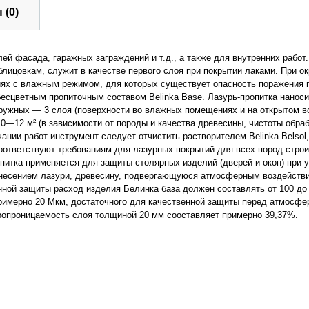
 (0)
ей фасада, гаражных заграждений и т.д., а также для внутренних работ
лицовкам, служит в качестве первого слоя при покрытии лаками. При ок
иях с влажным режимом, для которых существует опасность поражения 
сцветным пропиточным составом Belinka Base. Лазурь-пропитка наноси
ружных — 3 слоя (поверхности во влажных помещениях и на открытом в
10—12 м² (в зависимости от породы и качества древесины, чистоты обра
ании работ инструмент следует отчистить растворителем Belinka Belsol,
оответствуют требованиям для лазурных покрытий для всех пород стро
итка применяется для защиты столярных изделий (дверей и окон) при 
анесением лазури, древесину, подвергающуюся атмосферным воздейств
нной защиты расход изделия Белинка база должен составлять от 100 до 
примерно 20 Мкм, достаточного для качественной защиты перед атмосф
аропроницаемость слоя толщиной 20 мм сооставляет примерно 39,37%.