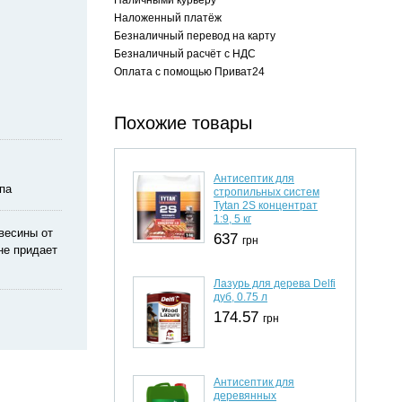
Наложенный платёж
Безналичный перевод на карту
Безналичный расчёт с НДС
Оплата с помощью Приват24
Похожие товары
Антисептик для
па
стропильных систем
Tytan 2S концентрат
1:9, 5 кг
весины от
637
грн
не придает
Лазурь для дерева Delfi
дуб, 0.75 л
174.57
грн
Антисептик для
деревянных