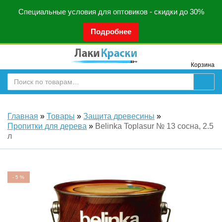
Специальные условия для оптовиков - скидки до 30%
Подробнее
Корзина
Главная
»
Товары
»
Защита древесины
»
Пропитки для дерева
»
Belinka Toplasur № 13 сосна, 2.5
л
-
5
%