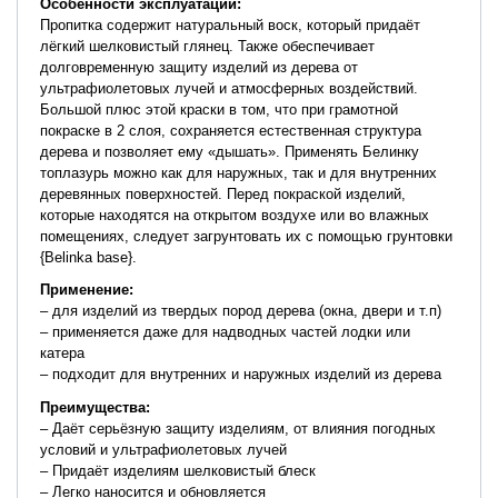
Особенности эксплуатации:
Пропитка содержит натуральный воск, который придаёт
лёгкий шелковистый глянец. Также обеспечивает
долговременную защиту изделий из дерева от
ультрафиолетовых лучей и атмосферных воздействий.
Большой плюс этой краски в том, что при грамотной
покраске в 2 слоя, сохраняется естественная структура
дерева и позволяет ему «дышать». Применять Белинку
топлазурь можно как для наружных, так и для внутренних
деревянных поверхностей. Перед покраской изделий,
которые находятся на открытом воздухе или во влажных
помещениях, следует загрунтовать их с помощью грунтовки
{Belinka base}.
Применение
:
– для изделий из твердых пород дерева (окна, двери и т.п)
– применяется даже для надводных частей лодки или
катера
– подходит для внутренних и наружных изделий из дерева
Преимущества:
– Даёт серьёзную защиту изделиям, от влияния погодных
условий и ультрафиолетовых лучей
– Придаёт изделиям шелковистый блеск
– Легко наносится и обновляется