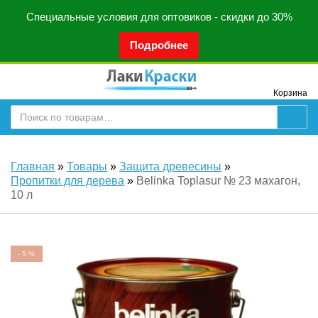
Специальные условия для оптовиков - скидки до 30%
Подробнее
Корзина
Главная
»
Товары
»
Защита древесины
»
Пропитки для дерева
»
Belinka Toplasur № 23 махагон,
10 л
-
5
%