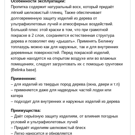
Особенности эксплуатации:
Пропитка содержит натуральный воск, который придаёт
лёгкий шелковистый глянец. Также обеспечивает
долговременную защиту изделий из дерева от
ультрафиолетовых лучей и атмосферных воздействий.
Большой плюс этой краски в том, что при грамотной
покраске в 2 слоя, сохраняется естественная структура
дерева и позволяет ему «дышать». Применять Белинку
топлазурь можно как для наружных, так и для внутренних
деревянных поверхностей. Перед покраской изделий,
которые находятся на открытом воздухе или во влажных
помещениях, следует загрунтовать их с помощью грунтовки
{Belinka base}.
Применение
:
– для изделий из твердых пород дерева (окна, двери и т.п)
– применяется даже для надводных частей лодки или
катера
– подходит для внутренних и наружных изделий из дерева
Преимущества:
– Даёт серьёзную защиту изделиям, от влияния погодных
условий и ультрафиолетовых лучей
– Придаёт изделиям шелковистый блеск
– Легко наносится и обновляется