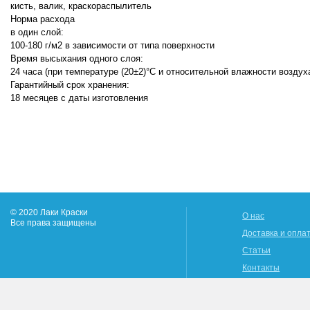
кисть, валик, краскораспылитель
Норма расхода
в один слой:
100-180 г/м2 в зависимости от типа поверхности
Время высыхания одного слоя:
24 часа (при температуре (20±2)°С и относительной влажности воздух
Гарантийный срок хранения:
18 месяцев с даты изготовления
© 2020 Лаки Краски
О нас
Все права защищены
Доставка и опла
Статьи
Контакты
Возврат и обмен