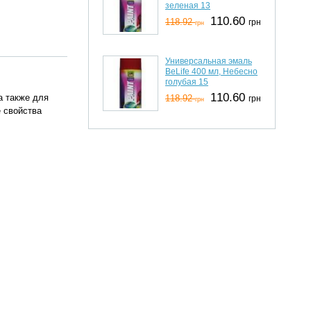
зеленая 13
110.60
118.92
грн
грн
Универсальная эмаль
BeLife 400 мл, Небесно
голубая 15
110.60
а также для
118.92
грн
грн
 свойства