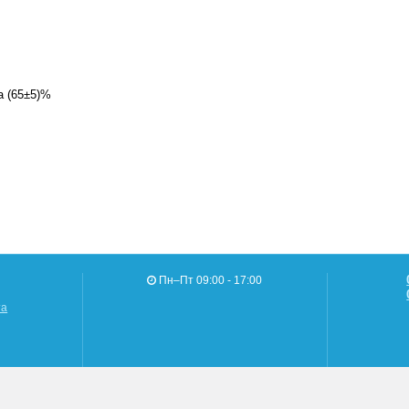
а (65±5)%
Пн–Пт 09:00 - 17:00
та