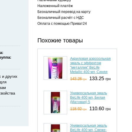
Наложенный платёж
Безналичный перевод на карту
Безналичный расчёт с НДС
Оплата с помощью Приват24
Похожие товары
а
руппа
Акриловая аэрозольная
эмаль с эффектом
"металлик" BeLife
Metallic 400 мл, Синяя
 и других
133.25
143.28
грн
грн
 для
вам
Универсальная эмаль
свойства
BeLife 400 мл, Белая
(Матовая) 5
110.60
118.92
грн
грн
Универсальная эмаль
BeLife 400 мл, Свеже-