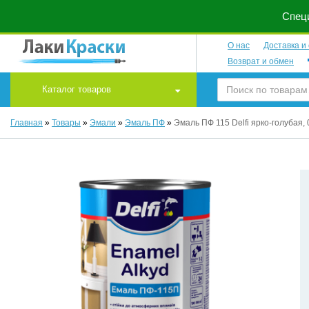
Специ
О нас
Доставка и
Возврат и обмен
Каталог товаров
Главная
»
Товары
»
Эмали
»
Эмаль ПФ
»
Эмаль ПФ 115 Delfi ярко-голубая, 0