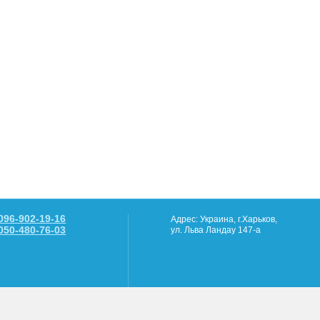
096-902-19-16
Адрес: Украина, г.Харьков,
050-480-76-03
ул. Льва Ландау 147-а