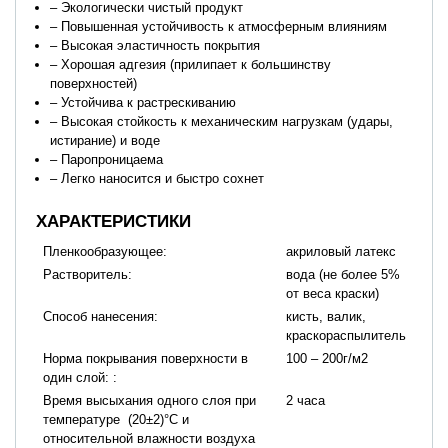
– Экологически чистый продукт
– Повышенная устойчивость к атмосферным влияниям
– Высокая эластичность покрытия
– Хорошая адгезия (прилипает к большинству
поверхностей)
– Устойчива к растрескиванию
– Высокая стойкость к механическим нагрузкам (удары,
истирание) и воде
– Паропроницаема
– Легко наносится и быстро сохнет
ХАРАКТЕРИСТИКИ
Пленкообразующее:
акриловый латекс
Растворитель:
вода (не более 5%
от веса краски)
Способ нанесения:
кисть, валик,
краскораспылитель
Норма покрывания поверхности в
100 – 200г/м2
один слой: :
Время высыхания одного слоя при
2 часа
температуре (20±2)°С и
относительной влажности воздуха