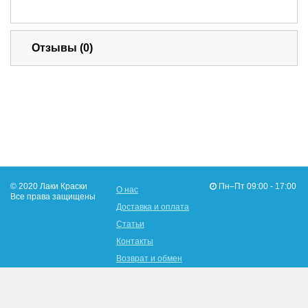
Отзывы (0)
© 2020 Лаки Краски
Пн–Пт 09:00 - 17:00
О нас
Все права защищены
Доставка и оплата
Статьи
Контакты
Возврат и обмен
096-902-19-16
Адрес: Украина, г.Харьков,
050-480-76-03
ул. Льва Ландау 147-а