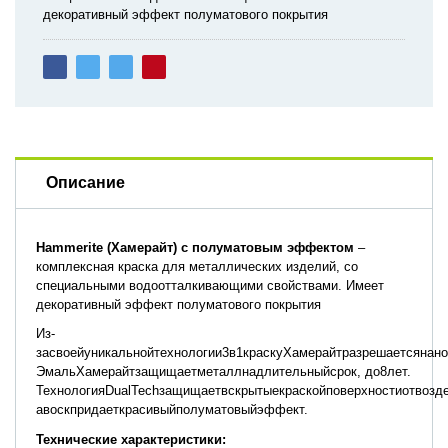
декоративный эффект полуматового покрытия
Описание
Hammerite
(Хамерайт) с полуматовым эффектом
–
комплексная краска для металлических изделий, со
специальными водоотталкивающими свойствами. Имеет
декоративный эффект полуматового покрытия
Из-
засвоейуникальнойтехнологии3в1краскуХамерайтразрешаетсянан
ЭмальХамерайтзащищаетметаллнадлительныйсрок, до8лет.
ТехнологияDualTechзащищаетвскрытыекраскойповерхностиотвозде
авоскпридаеткрасивыйполуматовыйэффект.
Технические
характеристики: