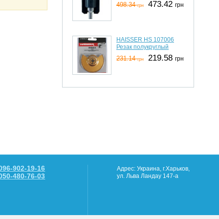
473.42
498.34
грн
грн
HAISSER HS 107006
Резак полукруглый
219.58
231.14
грн
грн
096-902-19-16
Адрес: Украина, г.Харьков,
050-480-76-03
ул. Льва Ландау 147-а