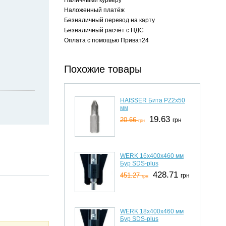
Наложенный платёж
Безналичный перевод на карту
Безналичный расчёт с НДС
Оплата с помощью Приват24
Похожие товары
HAISSER Бита PZ2х50
мм
19.63
20.66
грн
грн
WERK 16х400x460 мм
Бур SDS-plus
428.71
451.27
грн
грн
WERK 18х400x460 мм
Бур SDS-plus