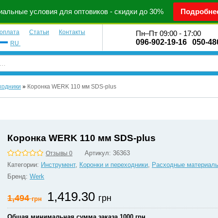
альные условия для оптовиков - скидки до 30%
Подробне
 оплата
Статьи
Контакты
Пн–Пт 09:00 - 17:00
096-902-19-16
050-48
RU
ходники
»
Коронка WERK 110 мм SDS-plus
Коронка WERK 110 мм SDS-plus
Артикул:
36363
Отзывы 0
Категории:
Инструмент
,
Коронки и переходники
,
Расходные материал
Бренд:
Werk
1,419.30
1,494
грн
грн
Общая минимальная сумма заказа 1000 грн.