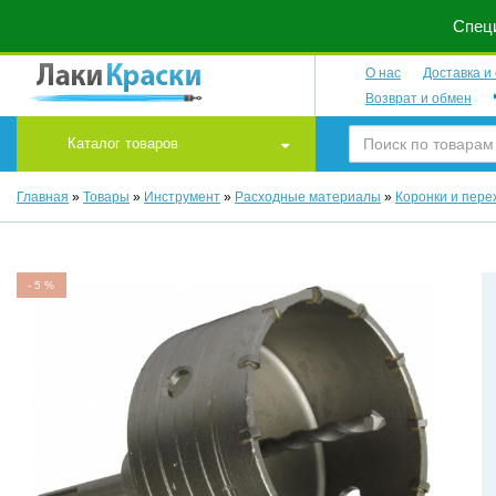
Специ
О нас
Доставка и
Возврат и обмен
Каталог товаров
Главная
»
Товары
»
Инструмент
»
Расходные материалы
»
Коронки и пере
-
5
%