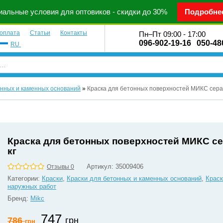
альные условия для оптовиков - скидки до 30%
Подробне
 оплата
Статьи
Контакты
Пн–Пт 09:00 - 17:00
096-902-19-16
050-48
RU
онных и каменных оснований
»
Краска для бетонных поверхностей МИКС серая
Краска для бетонных поверхностей МИКС се
кг
Артикул:
35009406
Отзывы 0
Категории:
Краски
,
Краски для бетонных и каменных оснований
,
Краск
наружных работ
Бренд:
Mikс
747
786
грн
грн