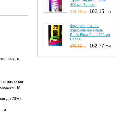
"хром" BeLife Chrome
400 мл, Золото
162.15
174.36
грн
грн
Флуоресцентная
аэрозольная эмаль
Belife Fluor Paint 400 мл,
Белая
162.77
175.02
грн
грн
ещениях, а
 загрязнения.
никающей ТМ
лоя до 20%).
ь и