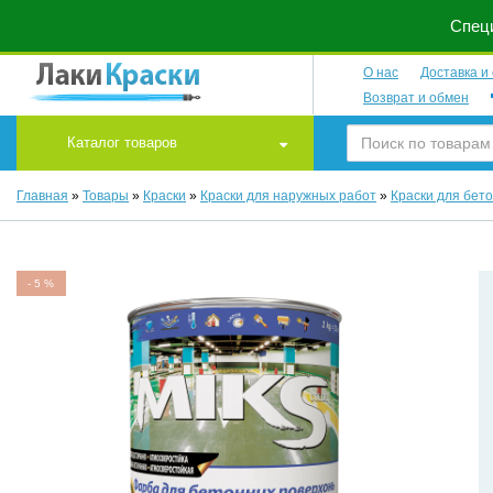
Специ
О нас
Доставка и
Возврат и обмен
Каталог товаров
Главная
»
Товары
»
Краски
»
Краски для наружных работ
»
Краски для бет
-
5
%