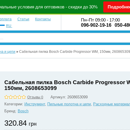
альные условия для оптовиков - скидки до 30%
Подробне
 оплата
Статьи
Контакты
Пн–Пт 09:00 - 17:00
096-902-19-16
050-48
RU
на и цепи
»
Сабельная пилка Bosch Carbide Progressor WM, 150мм, 26086530
Сабельная пилка Bosch Carbide Progressor 
150мм, 2608653099
Артикул:
2608653099
Отзывы 0
Категории:
Инструмент
,
Пильные полотна и цепи
,
Расходные материа
Бренд:
Bosch
320.84
грн