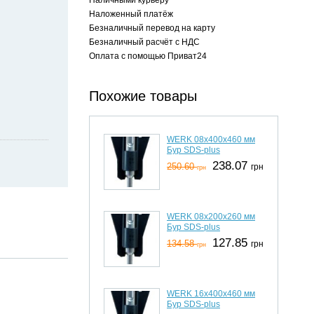
Наложенный платёж
Безналичный перевод на карту
Безналичный расчёт с НДС
Оплата с помощью Приват24
Похожие товары
WERK 08х400x460 мм
Бур SDS-plus
238.07
250.60
грн
грн
WERK 08х200x260 мм
Бур SDS-plus
127.85
134.58
грн
грн
WERK 16х400x460 мм
Бур SDS-plus