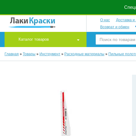
Специ
О нас
Доставка и
Возврат и обмен
Каталог товаров
Главная
»
Товары
»
Инструмент
»
Расходные материалы
»
Пильные полот