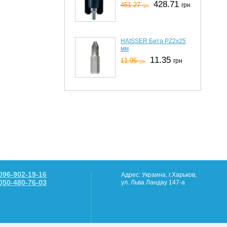
428.71
451.27
грн
грн
HAISSER Бита PZ2х25
мм
11.35
11.95
грн
грн
096-902-19-16
Адрес: Украина, г.Харьков,
050-480-76-03
ул. Льва Ландау 147-а