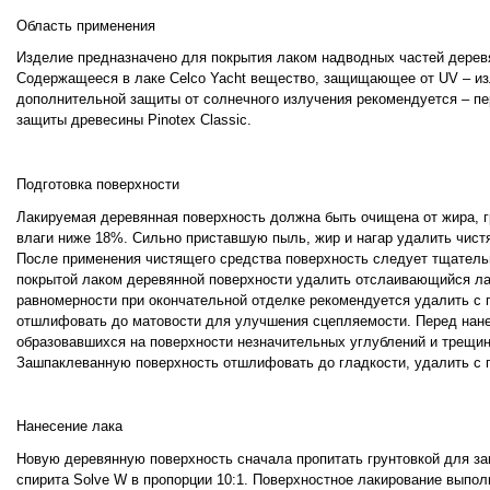
Область применения
Изделие предназначено для покрытия лаком надводных частей деревян
Содержащееся в лаке Celco Yacht вещество, защищающее от UV – из
дополнительной защиты от солнечного излучения рекомендуется – п
защиты древесины Pinotex Classic.
Подготовка поверхности
Лакируемая деревянная поверхность должна быть очищена от жира, гр
влаги ниже 18%. Сильно приставшую пыль, жир и нагар удалить чистя
После применения чистящего средства поверхность следует тщательн
покрытой лаком деревянной поверхности удалить отслаивающийся ла
равномерности при окончательной отделке рекомендуется удалить с 
отшлифовать до матовости для улучшения сцепляемости. Перед нане
образовавшихся на поверхности незначительных углублений и трещи
Зашпаклеванную поверхность отшлифовать до гладкости, удалить с
Нанесение лака
Новую деревянную поверхность сначала пропитать грунтовкой для защ
спирита Solve W в пропорции 10:1. Поверхностное лакирование выпол