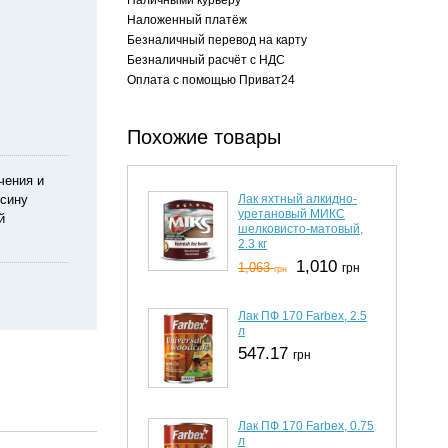
Наложенный платёж
Безналичный перевод на карту
Безналичный расчёт с НДС
Оплата с помощью Приват24
Похожие товары
чения и
Лак яхтный алкидно-
есину
уретановый МИКС
й
шелковисто-матовый,
2.3 кг
1,010
1,063
грн
грн
Лак ПФ 170 Farbex, 2.5
л
547.17
грн
Лак ПФ 170 Farbex, 0.75
л