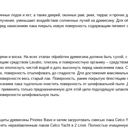
ных лодок и яхт, а также дверей, оконных рам, реек, террас и прочих д
лучения, уменьшает воздействие солнечных лучей на древесину. Для о
еред нанесением лака покрыть новую поверхность содержащим пигмент 
язи и воска. На всех этапах обработки древесина должна быть сухой, 
щим средством Lavatio, плесень и поверхностную органику – средством 
о ополоснуть чистой водой и дать высохнуть перед нанесением лака. С
к, поверхность отшлифовать до гладкости. Для достижения максималь
поверхности весь старый лак. Поверхность, ранее покрытую блестящим 
сением лака тщательно очистить поверхность от шлифовальной пыли. 
н применять только предназначенную для этой цели подходящую шпакле
 поверхности шлифовальную пыль.
иты древесины Pinotex Base и затем загрунтовать смесью лака Celco Ya
нять неразбавленным лаком Celco Yacht в 2 слоя. Полностью очищенную