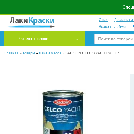
Специ
О нас
Доставка и
Возврат и обмен
Каталог товаров
Главная
»
Товары
»
Лаки и масла
»
SADOLIN CELCO YACHT 90, 1 л