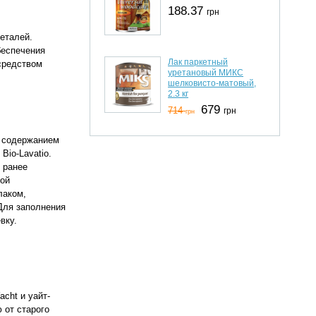
188.37
грн
еталей.
беспечения
Лак паркетный
средством
уретановый МИКС
шелковисто-матовый,
2.3 кг
679
714
грн
грн
с содержанием
Bio-Lavatio.
 ранее
ной
лаком,
Для заполнения
вку.
cht и уайт-
 от старого