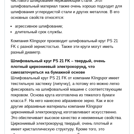
чистового шлифования нержавеющей стали. Этот
шлифовальный материал также очень хорошо подходит для
шлифования углеродистой стали и других металлов. В его
основных свойств относятся:
агрессивное шлифование;
длительный срок службы.
Компания Klingspor производит шлифовальный круг PS 21
FK с разной зернистостью. Также эти круги могут иметь
разный диаметр.
Шлифовальный круг PS 21 FK – твердый, очень
плотный циркониевый электрокорунд, что
самозаточуеться на бумажной основе
Шлифовальный круг PS 21 FK от компании Klingspor имеет
текстильную застежку (липучку), а потому его можно легко
фиксировать на шлифовальной машине с соответствующим
покровом. Основа круга изготовлена ​​из тяжелого бумаги
класса F. На него нанесено абразивное зерно. Как и все
другие абразивные материалы компании Klingspor
циркониевый электрокорунд изготавливают искусственно.
Это обеспечивает высокое качество и неизменные свойства.
Циркониевый электрокорунд твердый, очень плотный и
имеет кристаллическую структуру. Кроме того, это