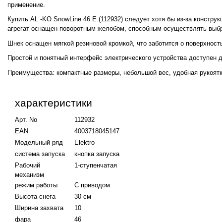
применение.
Купить AL -KO SnowLine 46 E (112932) следует хотя бы из-за констр
агрегат оснащен поворотным желобом, способным осуществлять выброс 
Шнек оснащен мягкой резиновой кромкой, что заботится о поверхность
Простой и понятный интерфейс электрического устройства доступен 
Преимущества: компактные размеры, небольшой вес, удобная рукоят
характеристики
Арт. No
112932
EAN
4003718045147
Модельный ряд
Elektro
система запуска
кнопка запуска
Рабочий
1-ступенчатая
механизм
режим работы
С приводом
Высота снега
30 см
Ширина захвата
10
фара
46