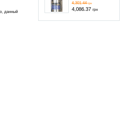
4,301.44
грн
4,086.37
грн
о, данный