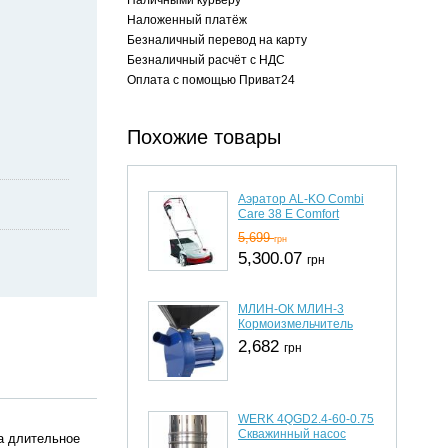
Наложенный платёж
Безналичный перевод на карту
Безналичный расчёт с НДС
Оплата с помощью Приват24
Похожие товары
Аэратор AL-KO Combi
Care 38 E Comfort
5,699
грн
5,300.07
грн
МЛИН-ОК МЛИН-3
Кормоизмельчитель
2,682
грн
WERK 4QGD2.4-60-0.75
Скважинный насос
а длительное