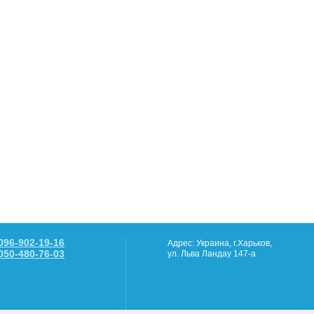
096-902-19-16
Адрес: Украина, г.Харьков,
050-480-76-03
ул. Льва Ландау 147-а