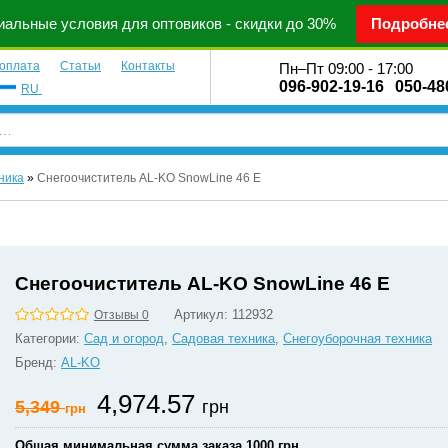
альные условия для оптовиков - скидки до 30%
Подробне
 оплата
Статьи
Контакты
Пн–Пт 09:00 - 17:00
096-902-19-16
050-48
RU
ника
»
Снегоочиститель AL-KO SnowLine 46 E
Снегоочиститель AL-KO SnowLine 46 E
Артикул:
112932
Отзывы 0
Категории:
Сад и огород
,
Садовая техника
,
Снегоуборочная техника
Бренд:
AL-KO
4,974.57
5,349
грн
грн
Общая минимальная сумма заказа 1000 грн.