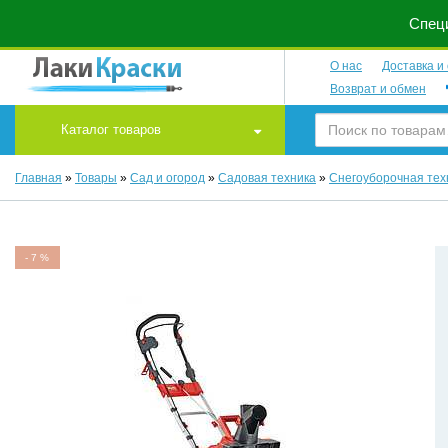
Специ
О нас
Доставка и
Возврат и обмен
Каталог товаров
Главная
»
Товары
»
Сад и огород
»
Садовая техника
»
Снегоуборочная тех
-
7
%