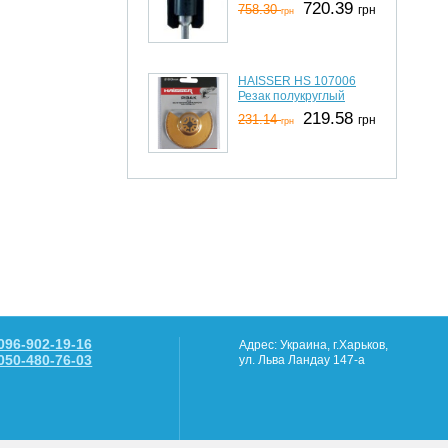
720.39
758.30
грн
грн
HAISSER HS 107006
Резак полукруглый
219.58
231.14
грн
грн
096-902-19-16
Адрес: Украина, г.Харьков,
050-480-76-03
ул. Льва Ландау 147-а