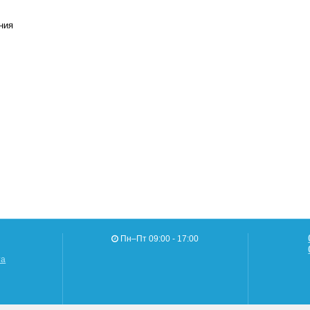
ния
Пн–Пт 09:00 - 17:00
та