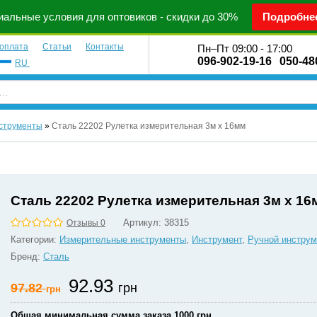
альные условия для оптовиков - скидки до 30%
Подробне
 оплата
Статьи
Контакты
Пн–Пт 09:00 - 17:00
096-902-19-16
050-48
RU
струменты
»
Сталь 22202 Рулетка измерительная 3м х 16мм
Сталь 22202 Рулетка измерительная 3м х 16
Артикул:
38315
Отзывы 0
Категории:
Измерительные инструменты
,
Инструмент
,
Ручной инструм
Бренд:
Сталь
92.93
97.82
грн
грн
Общая минимальная сумма заказа 1000 грн.