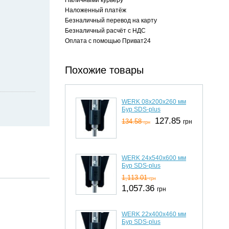
Наложенный платёж
Безналичный перевод на карту
Безналичный расчёт с НДС
Оплата с помощью Приват24
Похожие товары
WERK 08х200x260 мм
Бур SDS-plus
127.85
134.58
грн
грн
WERK 24х540x600 мм
Бур SDS-plus
1,113.01
грн
1,057.36
грн
WERK 22х400x460 мм
Бур SDS-plus