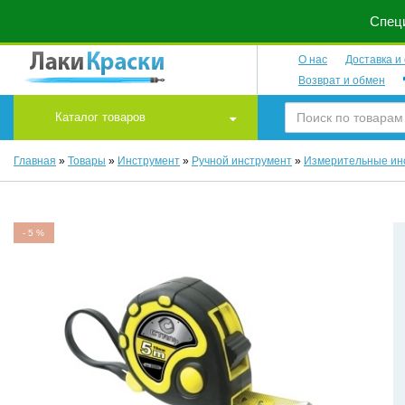
Специ
О нас
Доставка и
Возврат и обмен
Каталог товаров
Главная
»
Товары
»
Инструмент
»
Ручной инструмент
»
Измерительные ин
-
5
%