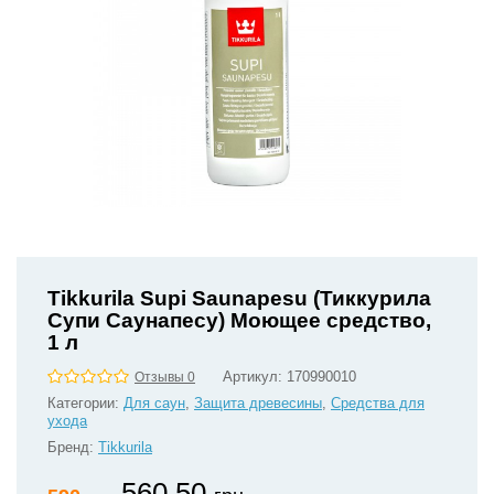
Tikkurila Supi Saunapesu (Тиккурила
Супи Саунапесу) Моющее средство,
1 л
Артикул:
170990010
Отзывы 0
Категории:
Для саун
,
Защита древесины
,
Средства для
ухода
Бренд:
Tikkurila
560.50