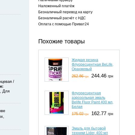
Наложенный платёж
Безналичный перевод на карту
Безналичный расчёт с НДС
Оплата с помощью Приват24
Похожие товары
Жидкая резина
Флуоресцентная BeLife,
Оранжевый
244.46
262.86
грн
грн
нцевая
е
, Для
Флуоресцентная
аэрозольная эмаль
Belife Fluor Paint 400 мл,
Белая
ове
162.77
175.02
грн
грн
ых,
Эмаль для бытовой
техники Lider, 400 мл