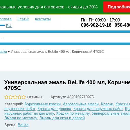
альные условия для оптовиков - скидки до 30%
Подробне
 оплата
Статьи
Контакты
Пн–Пт 09:00 - 17:00
096-902-19-16
050-48
RU
аски
»
Универсальная эмаль BeLife 400 мл, Коричневый 4705С
Универсальная эмаль BeLife 400 мл, Корич
4705С
Артикул:
4820102710975
Отзывы 0
Категорий:
Аэрозольные краски
,
Аэрозольные эмали
,
Краски
,
Краски 
внутренних работ
,
Краски для дерева
,
Краски для наружных работ
,
Кр
наружных работ по металлу
,
Краски по металлу
,
Универсальные эмал
Эмали по металлу
,
Эмаль для окон и дверей
Бренд:
BeLife