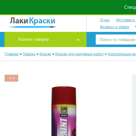
Специ
О нас
Доставка и
Возврат и обмен
Каталог товаров
Главная
»
Товары
»
Краски
»
Краски для наружных работ
»
Аэрозольные кр
-
7
%