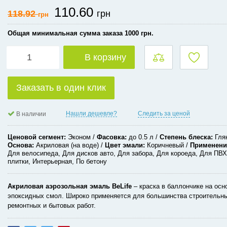
110.60
118.92
грн
грн
Общая минимальная сумма заказа 1000 грн.
В корзину
Заказать в один клик
Нашли дешевле?
Следить за ценой
В наличии
Ценовой сегмент
Эконом
Фасовка
до 0.5 л
Степень блеска
Гля
Основа
Акриловая (на воде)
Цвет эмали
Коричневый
Применени
Для велосипеда, Для дисков авто, Для забора, Для короеда, Для ПВХ
плитки, Интерьерная, По бетону
Акриловая
аэрозольная эмаль BeLife
– краска в баллончике на осн
эпоксидных смол. Широко применяется для большинства строительн
ремонтных и бытовых работ.