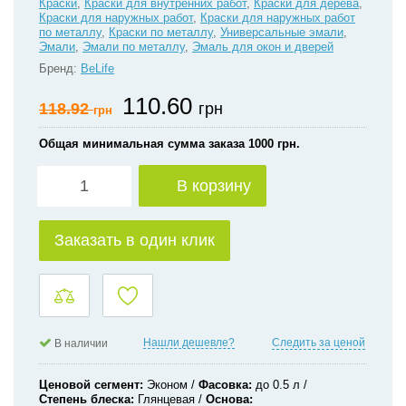
Краски
,
Краски для внутренних работ
,
Краски для дерева
,
Краски для наружных работ
,
Краски для наружных работ
по металлу
,
Краски по металлу
,
Универсальные эмали
,
Эмали
,
Эмали по металлу
,
Эмаль для окон и дверей
Бренд:
BeLife
110.60
118.92
грн
грн
Общая минимальная сумма заказа 1000 грн.
В корзину
Заказать в один клик
Нашли дешевле?
Следить за ценой
В наличии
Ценовой сегмент
Эконом
Фасовка
до 0.5 л
Степень блеска
Глянцевая
Основа