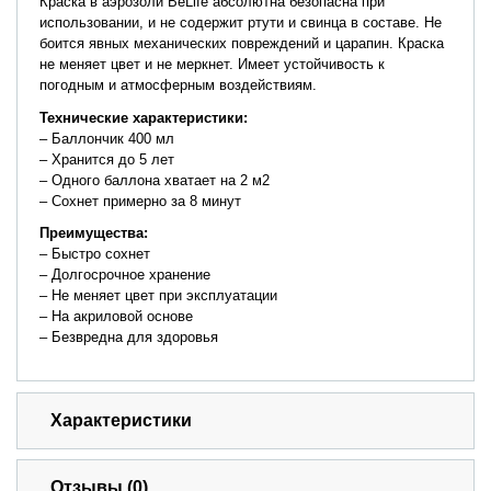
Краска
в
аэрозоли
BeLife
абсолютна
безопасна
при
использовании
,
и
не
содержит
ртути
и
свинца
в
составе
.
Не
боится
явных
механических
повреждений
и
царапин
.
Краска
не
меняет
цвет
и
не
меркнет
.
Имеет
устойчивость
к
погодным
и
атмосферным
воздействиям
.
Технические
характеристики
:
–
Баллончик
400
мл
–
Хранится
до
5
лет
–
Одного
баллона
хватает
на
2
м2
–
Сохнет
примерно
за
8
минут
Преимущества
:
–
Быстро
сохнет
–
Долгосрочное
хранение
–
Не
меняет
цвет
при
эксплуатации
–
На
акриловой
основе
–
Безвредна
для
здоровья
Характеристики
Отзывы (0)