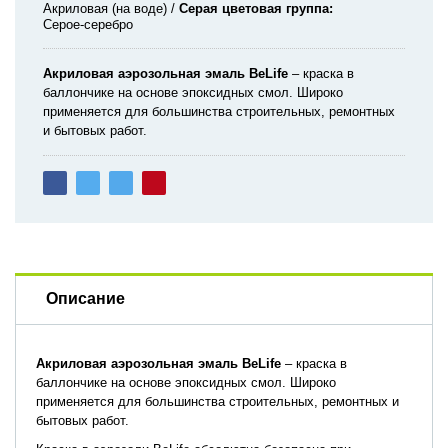
Акриловая (на воде)
Серая цветовая группа
Серое-серебро
Акриловая
аэрозольная
эмаль
BeLife
–
краска
в
баллончике
на
основе
эпоксидных
смол
.
Широко
применяется
для
большинства
строительных
,
ремонтных
и
бытовых
работ
.
Описание
Акриловая
аэрозольная
эмаль
BeLife
–
краска
в
баллончике
на
основе
эпоксидных
смол
.
Широко
применяется
для
большинства
строительных
,
ремонтных
и
бытовых
работ
.