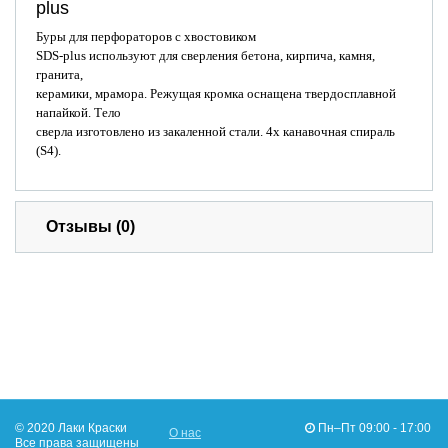
plus
Буры для перфораторов с хвостовиком
SDS-plus используют для сверления бетона, кирпича, камня,
гранита,
керамики, мрамора. Режущая кромка оснащена твердосплавной
напайкой. Тело
сверла изготовлено из закаленной стали. 4х канавочная спираль
(S4).
Отзывы (0)
© 2020 Лаки Краски
Пн–Пт 09:00 - 17:00
О нас
Все права защищены