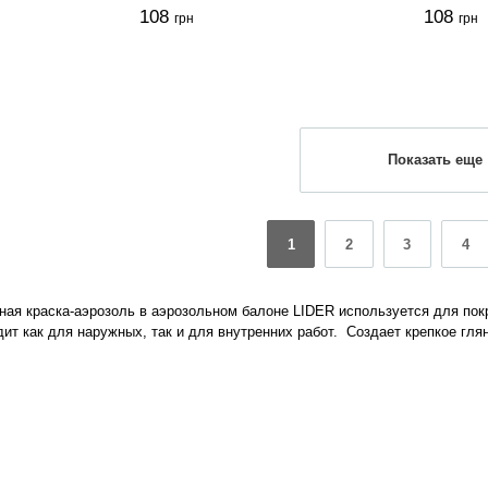
108
108
грн
грн
Показать еще
1
2
3
4
ная краска-аэрозоль в аэрозольном балоне LIDER используется для пок
ит как для наружных, так и для внутренних работ. Создает крепкое гл