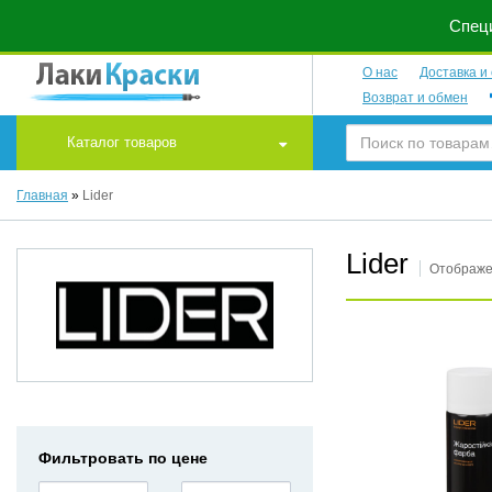
Специ
О нас
Доставка и
Возврат и обмен
Каталог товаров
Главная
»
Lider
Lider
Отображе
Фильтровать по цене