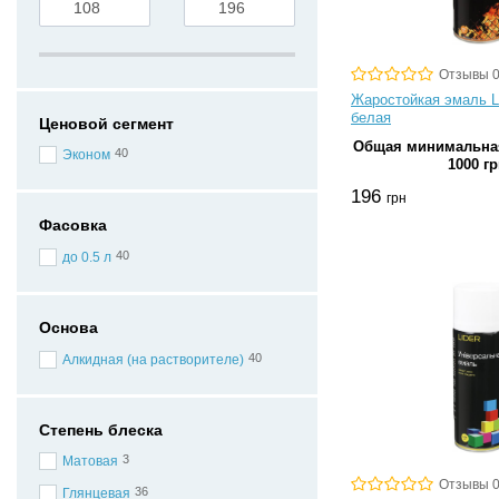
Отзывы 
Жаростойкая эмаль Li
белая
Ценовой сегмент
Общая минимальная
40
Эконом
1000 гр
196
грн
Фасовка
40
до 0.5 л
Основа
40
Алкидная (на растворителе)
Степень блеска
3
Матовая
Отзывы 
36
Глянцевая