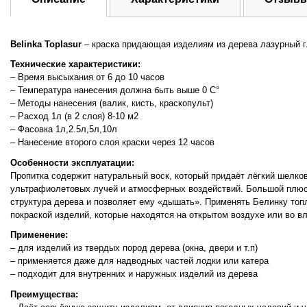
Belinka
Toplasur
– краска придающая изделиям из дерева лазурный г
Технические
характеристики:
– Время высыхания от 6 до 10 часов
– Температура нанесения должна быть выше 0 С°
– Методы нанесения (валик, кисть, краскопульт)
– Расход 1л (в 2 слоя) 8-10 м2
– Фасовка 1л,2.5л,5л,10л
– Нанесение второго слоя краски через 12 часов
Особенности эксплуатации:
Пропитка содержит натуральный воск, который придаёт лёгкий шелко
ультрафиолетовых лучей и атмосферных воздействий. Большой плюс эт
структура дерева и позволяет ему «дышать». Применять Белинку топ
покраской изделий, которые находятся на открытом воздухе или во в
Применение
:
– для изделий из твердых пород дерева (окна, двери и т.п)
– применяется даже для надводных частей лодки или катера
– подходит для внутренних и наружных изделий из дерева
Преимущества: