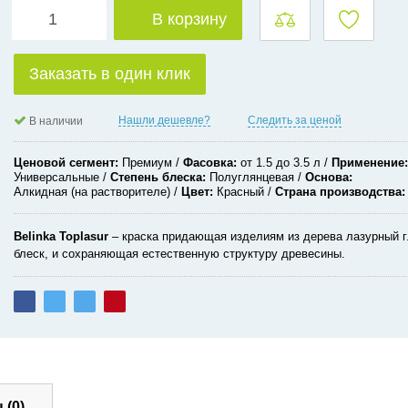
В корзину
Заказать в один клик
Нашли дешевле?
Следить за ценой
В наличии
Ценовой сегмент
Премиум
Фасовка
от 1.5 до 3.5 л
Применение
Универсальные
Степень блеска
Полуглянцевая
Основа
Алкидная (на растворителе)
Цвет
Красный
Страна производства
Belinka
Toplasur
– краска придающая изделиям из дерева лазурный 
блеск, и сохраняющая естественную структуру древесины.
 (0)