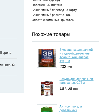
Наложенный платёж
Безналичный перевод на карту
Безналичный расчёт с НДС
Оплата с помощью Приват24
Похожие товары
Биозащита для дачной
Европа
и садовой древесины
Tytan 3S концентрат
1:9, 1 кг
глянцевый
203
грн
Лазурь для дерева Delfi
палисандр, 0.75 л
187.68
грн
Антисептик для
деревянных