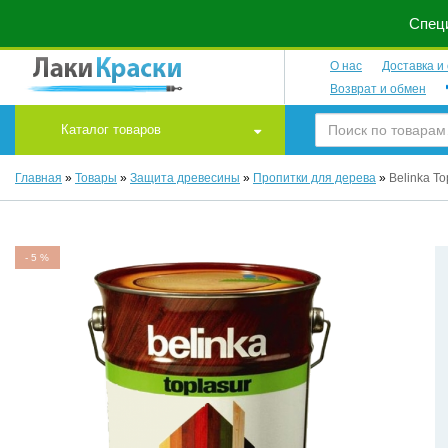
Специ
О нас
Доставка и
Возврат и обмен
Каталог товаров
Главная
»
Товары
»
Защита древесины
»
Пропитки для дерева
»
Belinka To
-
5
%