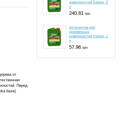
поверхностей Farbex, 5
л
240.81
грн
Антисептик для
деревянных
поверхностей Farbex, 1
л
57.96
грн
дерева от
стественная
рхностей. Перед
ka base}.